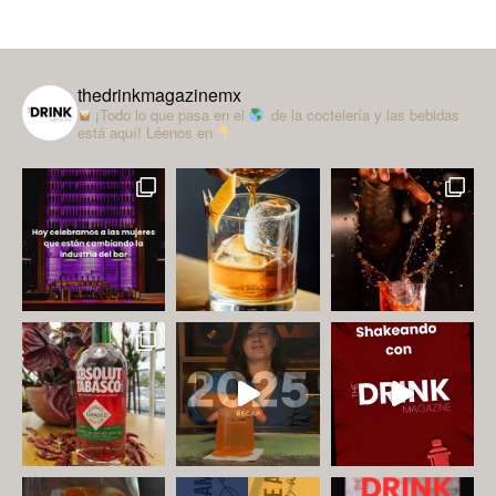
thedrinkmagazinemx
¡Todo lo que pasa en el
de la coctelería y las bebidas
está aquí!
Léenos en