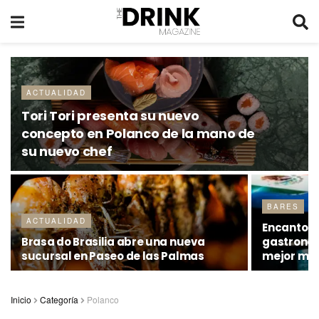
ACTUALIDAD
Tori Tori presenta su nuevo
concepto en Polanco de la mano de
su nuevo chef
BARES
ACTUALIDAD
Encanto F
Brasa do Brasilia abre una nueva
gastronómi
sucursal en Paseo de las Palmas
mejor man
Inicio
Categoría
Polanco