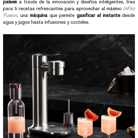
países
a través de la innovación y diseños inteligentes, trae
para ti recetas refrescantes para aprovechar al máximo
InFizz
Fusion
,
una
máquina
que permite
gasificar al instante
desde
agua y jugos hasta infusiones y cocteles.