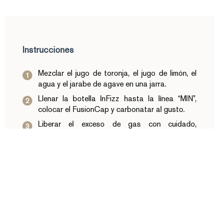
Instrucciones
Mezclar el jugo de toronja, el jugo de limón, el
agua y el jarabe de agave en una jarra.
Llenar la botella InFizz hasta la línea “MIN”,
colocar el FusionCap y carbonatar al gusto.
Liberar el exceso de gas con cuidado,
deslizando el interruptor gradualmente.
Servir en vasos con hielos y decorar, si se
desea, con rodajas de toronja o limón.