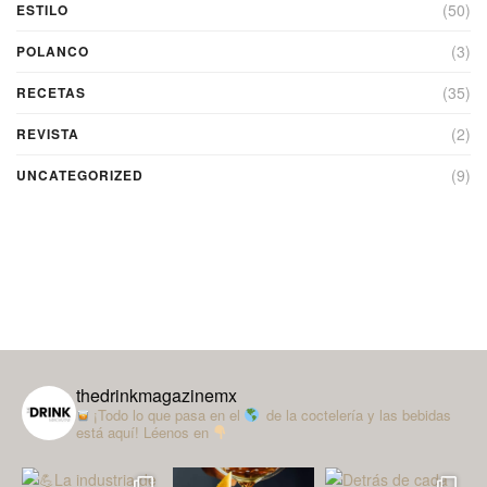
(50)
ESTILO
(3)
POLANCO
(35)
RECETAS
(2)
REVISTA
(9)
UNCATEGORIZED
thedrinkmagazinemx
¡Todo lo que pasa en el
de la coctelería y las bebidas
está aquí!
Léenos en