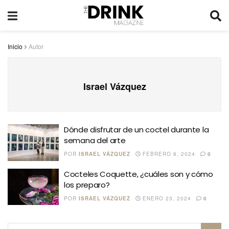
Inicio
Autor
Israel Vázquez
Dónde disfrutar de un coctel durante la
semana del arte
POR
ISRAEL VÁZQUEZ
FEBRERO 8, 2024
0
Cocteles Coquette, ¿cuáles son y cómo
los preparo?
POR
ISRAEL VÁZQUEZ
ENERO 23, 2024
0