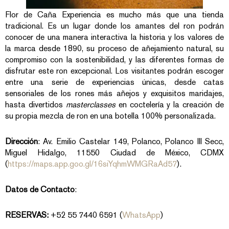
Flor de Caña Experiencia es mucho más que una tienda
tradicional. Es un lugar donde los amantes del ron podrán
conocer de una manera interactiva la historia y los valores de
la marca desde 1890, su proceso de añejamiento natural, su
compromiso con la sostenibilidad, y las diferentes formas de
disfrutar este ron excepcional. Los visitantes podrán escoger
entre una serie de experiencias únicas, desde catas
sensoriales de los rones más añejos y exquisitos maridajes,
hasta divertidos
masterclasses
en coctelería y la creación de
su propia mezcla de ron en una botella 100% personalizada.
Dirección
: Av. Emilio Castelar 149, Polanco, Polanco III Secc,
Miguel Hidalgo, 11550 Ciudad de México, CDMX
(
https://maps.app.goo.gl/16siYqhmWMGRaAd57
).
Datos de Contacto
:
RESERVAS:
+52 55 7440 6591 (
WhatsApp
)