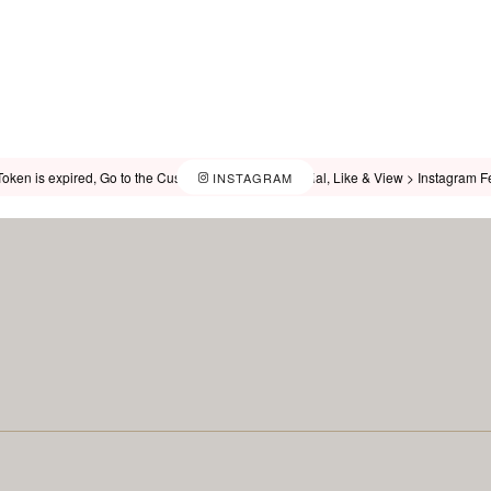
ken is expired, Go to the Customizer > JNews : Social, Like & View > Instagram Feed
INSTAGRAM