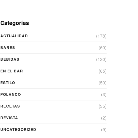
Categorías
(178)
ACTUALIDAD
(60)
BARES
(120)
BEBIDAS
(65)
EN EL BAR
(50)
ESTILO
(3)
POLANCO
(35)
RECETAS
(2)
REVISTA
(9)
UNCATEGORIZED