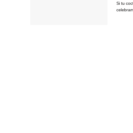
Si tu coc
celebram