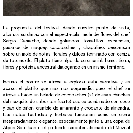
La propuesta del festival, desde nuestro punto de vista,
alcanza su clímax con el espectacular mole de flores del chef
Sergio Camacho, donde golumbos, tomatillos, escamoles,
gusanos de maguey, cocopaches y chapulines descansan
sobre un mole de notas florales y dulces terminado con ceniza
de totomoxtle. El plato tiene algo de ceremonial: humo, tierra,
flores y proteína ancestral dialogando en un mismo territorio.
Incluso el postre se atreve a explorar esta narrativa y es
acaso, el platillo que más nos sorprendió, pues el chef se
atreve a hacer un helado de cocopaches (sí, de esas chinches
del mezquite de sabor tan fuerte) que es combinado con coco
y pan de piñón, crumble de amaranto y crocante de almendra.
Las notas tostadas y herbales funcionan como un cierre
inesperadamente elegante, especialmente junto a una copa de
Alipús San Juan o el profundo carácter ahumado del Mezcal