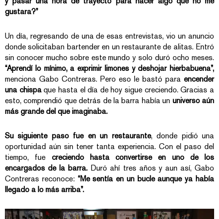
y pasar una hora de trayecto para hacer algo que no me
gustara?”
Un día, regresando de una de esas entrevistas, vio un anuncio
donde solicitaban bartender en un restaurante de alitas. Entró
sin conocer mucho sobre este mundo y solo duró ocho meses.
“Aprendí lo mínimo, a exprimir limones y deshojar hierbabuena”,
menciona Gabo Contreras. Pero eso le bastó para
encender
una chispa
que hasta el día de hoy sigue creciendo. Gracias a
esto, comprendió que detrás de la barra había un
universo aún
más grande del que imaginaba.
Su siguiente paso fue en un restaurante
, donde pidió una
oportunidad aún sin tener tanta experiencia. Con el paso del
tiempo, fue
creciendo hasta convertirse en uno de los
encargados de la barra.
Duró ahí tres años y aun así, Gabo
Contreras reconoce:
“Me sentía en un
bucle aunque ya había
llegado a lo más arriba”.