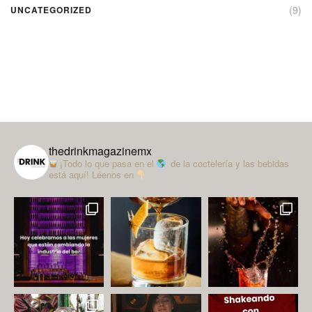
(9)
UNCATEGORIZED
thedrinkmagazinemx
¡Todo lo que pasa en el
de la coctelería y las bebidas
está aquí!
Léenos en